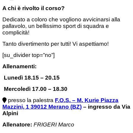
A chi è rivolto il corso?
Dedicato a coloro che vogliono avvicinarsi alla
pallavolo, un bellissimo sport di squadra e
complicità!
Tanto divertimento per tutti! Vi aspettiamo!
[su_divider top=”no”]
Allenamenti:
Lunedì 18.15 – 20.15
Mercoledì 17.00 – 18.30
presso la palestra
F.O.S. – M. Kurie Piazza
Mazzini, 1 39012 Merano (BZ)
– ingresso da Via
Alpini
Allenatore:
FRIGERI Marco