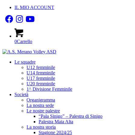
IL MIO ACCOUNT
0
Carrello
Le squadre
U12 femminile
U14 femminile
U17 femminile
U20 femminile
1^ Divisione Femminile
Società
Organigramma
La nostra sede
Le nostre palestre
“Pala Sinigo” – Palestra di Sinigo
Palestra Maia Alta
La nostra storia
Stagione 2024/25