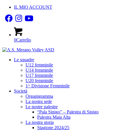
IL MIO ACCOUNT
0
Carrello
Le squadre
U12 femminile
U14 femminile
U17 femminile
U20 femminile
1^ Divisione Femminile
Società
Organigramma
La nostra sede
Le nostre palestre
“Pala Sinigo” – Palestra di Sinigo
Palestra Maia Alta
La nostra storia
Stagione 2024/25