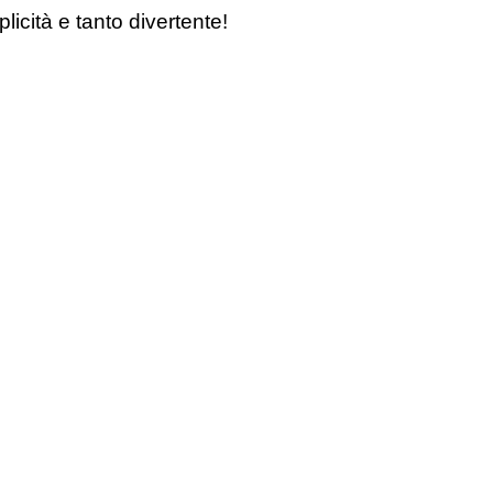
icità e t
anto divertente!